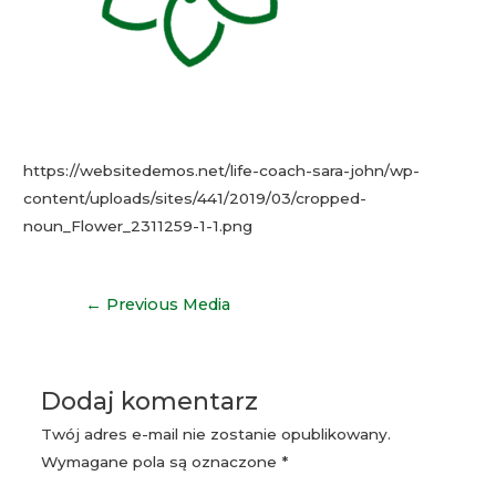
https://websitedemos.net/life-coach-sara-john/wp-
content/uploads/sites/441/2019/03/cropped-
noun_Flower_2311259-1-1.png
Nawigacja
←
Previous Media
wpisu
Dodaj komentarz
Twój adres e-mail nie zostanie opublikowany.
Wymagane pola są oznaczone
*