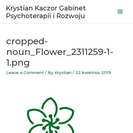
Skip
Krystian Kaczor Gabinet
Mai
to
Psychoterapii i Rozwoju
content
Men
cropped-
noun_Flower_2311259-1-
1.png
Leave a Comment
/ By
Krystian
/
22 kwietnia, 2019