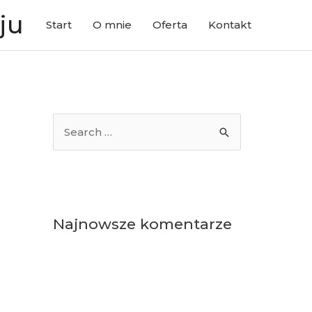
ju
Start
O mnie
Oferta
Kontakt
S
e
a
r
c
Najnowsze komentarze
h
f
o
r
: