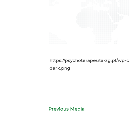
https://psychoterapeuta-zg.pl/wp
dark.png
Nawigacja
←
Previous Media
wpisu