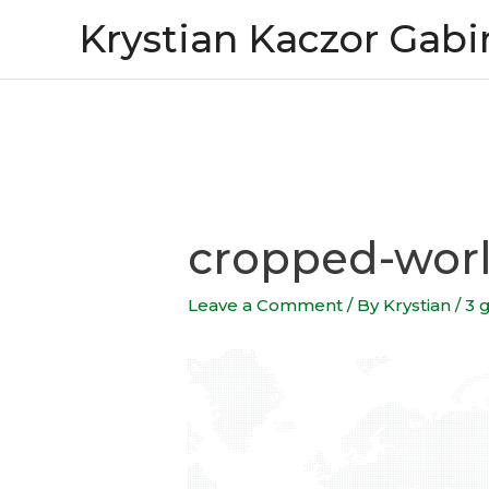
Skip
Krystian Kaczor Gabi
to
content
cropped-wor
Leave a Comment
/ By
Krystian
/
3 