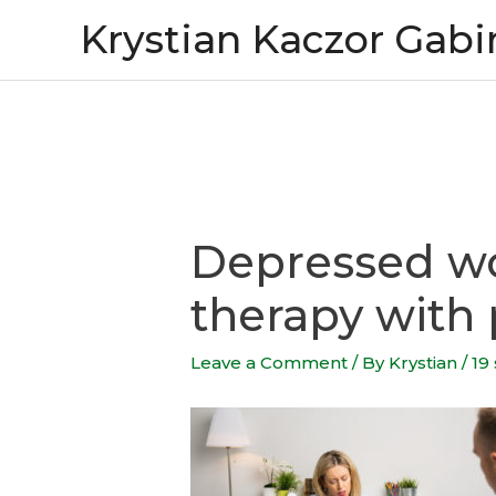
Skip
Krystian Kaczor Gabi
to
content
Depressed w
therapy with 
Leave a Comment
/ By
Krystian
/
19