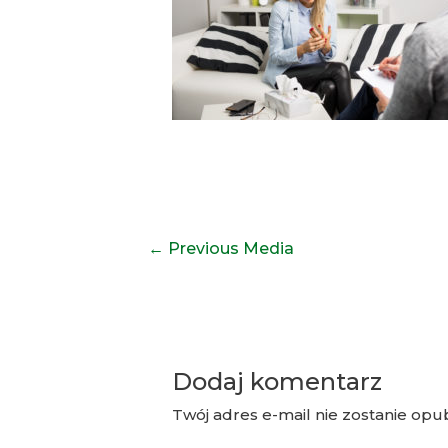
Nawigacja
←
Previous Media
wpisu
Dodaj komentarz
Twój adres e-mail nie zostanie opu