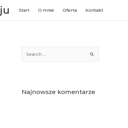
ju
Start
O mnie
Oferta
Kontakt
S
e
a
r
c
Najnowsze komentarze
h
f
o
r
: