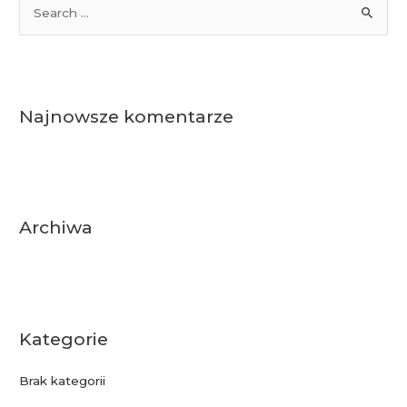
S
e
a
r
c
Najnowsze komentarze
h
f
o
r
:
Archiwa
Kategorie
Brak kategorii