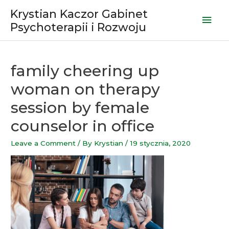
Skip
Krystian Kaczor Gabinet
Mai
to
Psychoterapii i Rozwoju
content
Men
family cheering up
woman on therapy
session by female
counselor in office
Leave a Comment
/ By
Krystian
/
19 stycznia, 2020