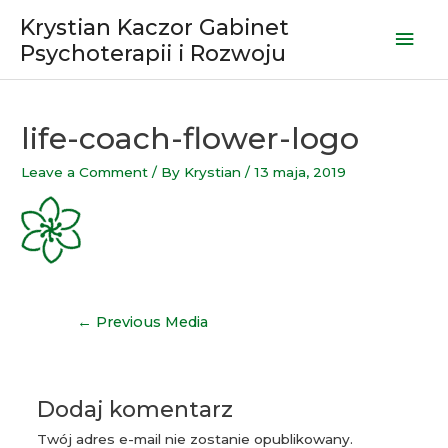
Skip
Krystian Kaczor Gabinet
Mai
to
Psychoterapii i Rozwoju
content
Men
life-coach-flower-logo
Leave a Comment
/ By
Krystian
/
13 maja, 2019
Nawigacja
←
Previous Media
wpisu
Dodaj komentarz
Twój adres e-mail nie zostanie opublikowany.