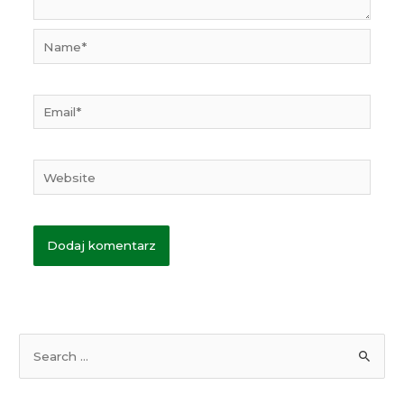
Name*
Email*
Website
S
e
a