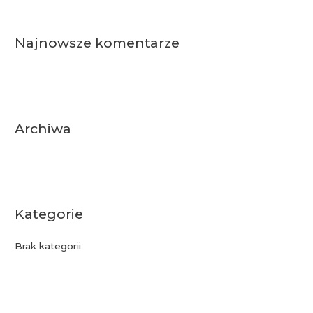
r
c
Najnowsze komentarze
h
f
o
r
:
Archiwa
Kategorie
Brak kategorii