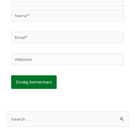
Name*
Email*
Website
S
e
a