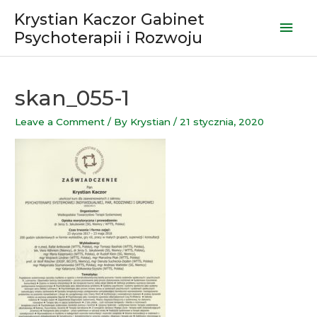
Skip
Krystian Kaczor Gabinet
Mai
to
Psychoterapii i Rozwoju
content
Men
skan_055-1
Leave a Comment
/ By
Krystian
/
21 stycznia, 2020