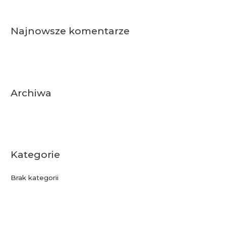
r
c
Najnowsze komentarze
h
f
o
r
:
Archiwa
Kategorie
Brak kategorii