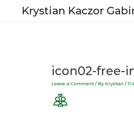
Skip
Krystian Kaczor Gabi
to
content
icon02-free-
Leave a Comment
/ By
Krystian
/
11 