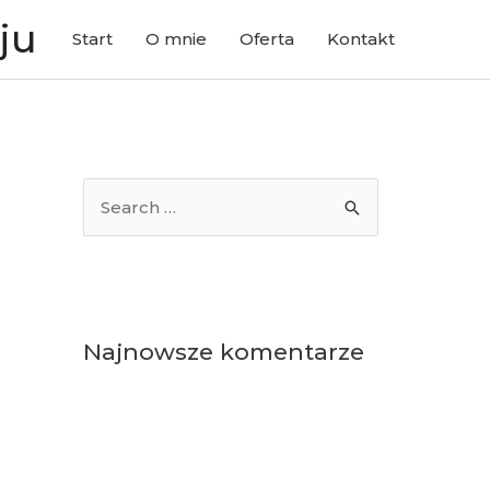
ju
Start
O mnie
Oferta
Kontakt
S
e
a
r
c
Najnowsze komentarze
h
f
o
r
: