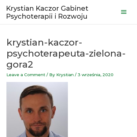
Skip
Krystian Kaczor Gabinet
Mai
to
Psychoterapii i Rozwoju
content
Men
krystian-kaczor-
psychoterapeuta-zielona-
gora2
Leave a Comment
/ By
Krystian
/
3 września, 2020