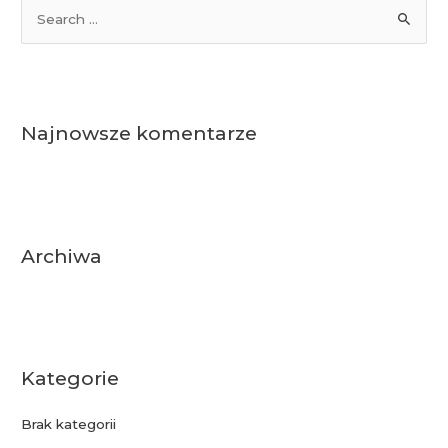
S
e
a
r
c
Najnowsze komentarze
h
f
o
r
:
Archiwa
Kategorie
Brak kategorii