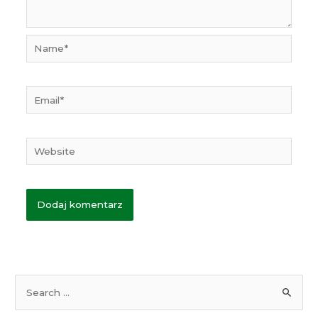
Name*
Email*
Website
S
e