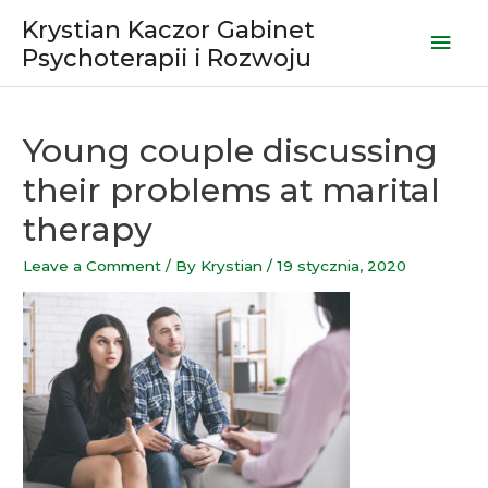
Skip
Krystian Kaczor Gabinet
Mai
to
Psychoterapii i Rozwoju
content
Men
Young couple discussing
their problems at marital
therapy
Leave a Comment
/ By
Krystian
/
19 stycznia, 2020