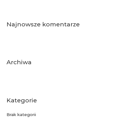
a
r
c
Najnowsze komentarze
h
f
o
r
:
Archiwa
Kategorie
Brak kategorii